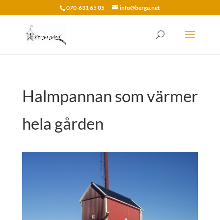
070-631 65 05
info@berga.net
Halmpannan som värmer
hela gården